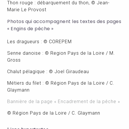
Thon rouge : débarquement du thon,
© Jean-
Marie Le Provost
Photos qui accompagnent les textes des pages
« Engins de pêche »
Les dragueurs :
©
COREPEM
Senne danoise :
© Region Pays de la Loire / M.
Gross
Chalut pélagique :
©
Joel Giraudeau
Métiers du filet :
©
Région Pays de la Loire / C.
Glaymann
Bannière de la page « Encadrement de la pêche »
©
Région Pays de la Loire / C. Glaymann