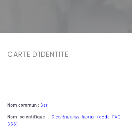
CARTE D'IDENTITE
Nom commun
:
Bar
Nom scientifique
:
Dicentrarchus labrax
(code FAO :
BSS)