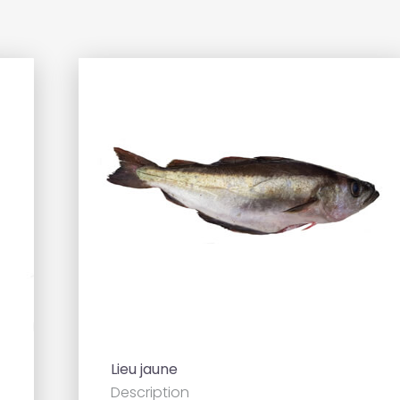
add
add
Lieu jaune
Description