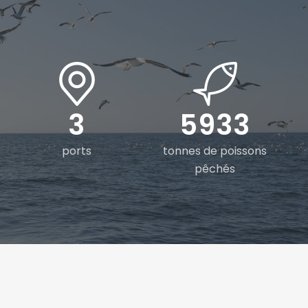
4
8457
ports
tonnes de poissons
pêchés