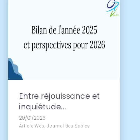
ect
subject
Entre réjouissance et
inquiétude...
20/01/2026
Article Web, Journal des Sables