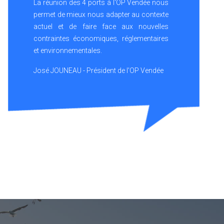
La réunion des 4 ports à l'OP Vendée nous
permet de mieux nous adapter au contexte
actuel et de faire face aux nouvelles
contraintes économiques, réglementaires
et environnementales.
José JOUNEAU - Président de l'OP Vendée