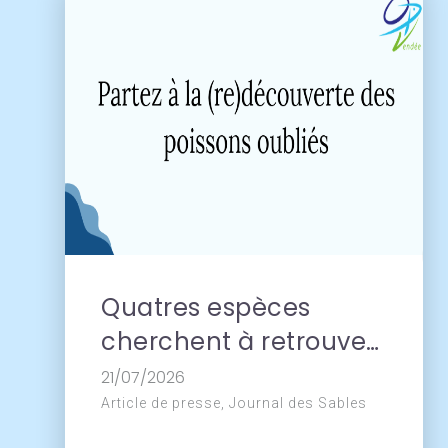
subj
Quatres espèces
cherchent à retrouver
leur place dans les
21/07/2026
assiettes
Article de presse, Journal des Sables