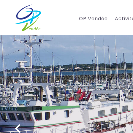
OP Vendée
Activi
keyboard_arrow_left